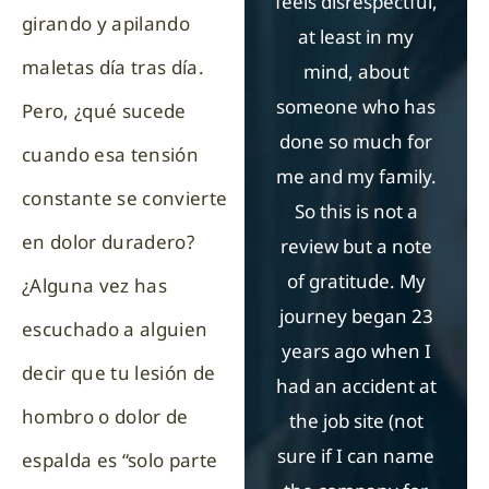
feels disrespectful,
en
girando y apilando
at least in my
qu
maletas día tras día.
mind, about
co
someone who has
a
Pero, ¿qué sucede
done so much for
r
cuando esa tensión
me and my family.
any
constante se convierte
So this is not a
en dolor duradero?
review but a note
Co
of gratitude. My
Lawye
¿Alguna vez has
journey began 23
firm 
escuchado a alguien
years ago when I
your 
decir que tu lesión de
had an accident at
you
hombro o dolor de
the job site (not
a
sure if I can name
espalda es “solo parte