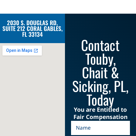
2030 S. DOUGLAS RD,
SUITE 212 CORAL GABLES,
FL 33134
Contact
Touby,
Chait &
Sicking, PL,
Today
You are Entitled to
Fair Compensation