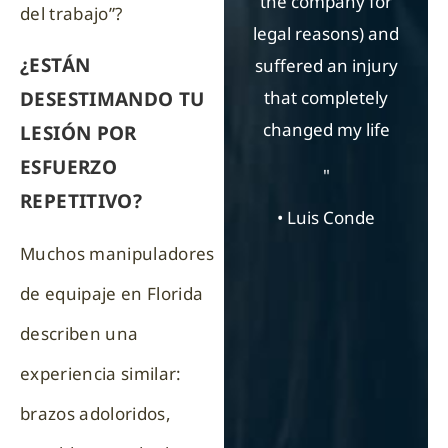
the company for
del trabajo”?
legal reasons) and
C
¿ESTÁN
suffered an injury
that completely
DESESTIMANDO TU
changed my life
LESIÓN POR
ESFUERZO
"
REPETITIVO?
• Luis Conde
Muchos manipuladores
de equipaje en Florida
describen una
experiencia similar:
brazos adoloridos,