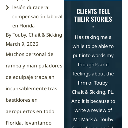
lesión duradera:
CLIENTS TELL
compensación laboral
THEIR STORIES
en Florida
"
By Touby, Chait & Sicking
Has taking me a
Tou
March 9, 2026
while to be able to
Si
Muchos personal de
put into words my
thoughts and
re
rampa y manipuladores
feelings about the
T
de equipaje trabajan
firm of Touby,
prof
incansablemente tras
Chait & Sicking, PL.
espe
bastidores en
And it is because to
Jes
write a review of
nume
aeropuertos en todo
Mr. Mark A. Touby
who 
Florida, levantando,