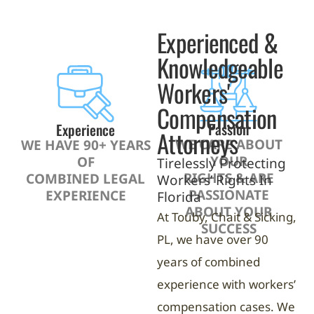
Experienced &
Knowledgeable
Workers'
Compensation
Passion
Experience
Attorneys
WE CARE ABOUT
WE HAVE 90+ YEARS
YOUR
OF
Tirelessly Protecting
RIGHTS & ARE
COMBINED LEGAL
Workers’ Rights In
PASSIONATE
EXPERIENCE
Florida
ABOUT YOUR
At Touby, Chait & Sicking,
SUCCESS
PL, we have over 90
years of combined
experience with workers’
compensation cases. We