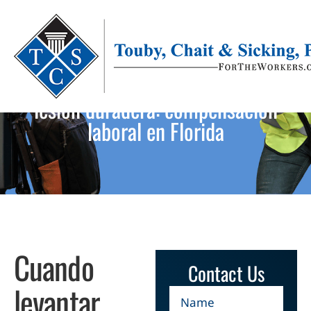
Cuando levantar equipaje causa una
lesión duradera: compensación
laboral en Florida
Cuando
Contact Us
levantar