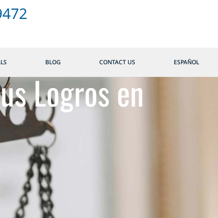
9472
ALS
BLOG
CONTACT US
ESPAÑOL
us Logros en