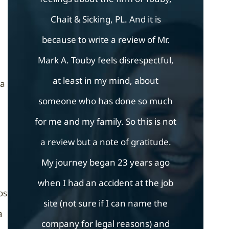
Chait & Sicking, PL. And it is
Jesus, Del
because to write a review of Mr.
who take t
Mark A. Touby feels disrespectful,
question
at least in my mind, about
answered.
da
someone who has done so much
needing W
for me and my family. So this is not
Lawyers, thi
a review but a note of gratitude.
on your beh
My journey began 23 years ago
yo
when I had an accident at the job
os
site (not sure if I can name the
a
• Sa
company for legal reasons) and