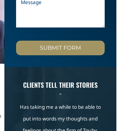
SUBMIT FORM
CLIENTS TELL THEIR STORIES
"
s
Has taking me a while to be able to
Touby, Chait
n
put into words my thoughts and
recomme
feelings about the firm of Touby,
professional